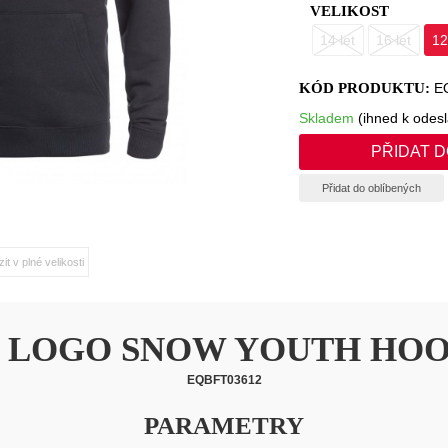
VELIKOST
14 let
16 let
12
KÓD PRODUKTU:
E
Skladem
(ihned k odesl
Přidat do oblíbených
it v plné velikosti
G LOGO SNOW YOUTH HOO
EQBFT03612
PARAMETRY