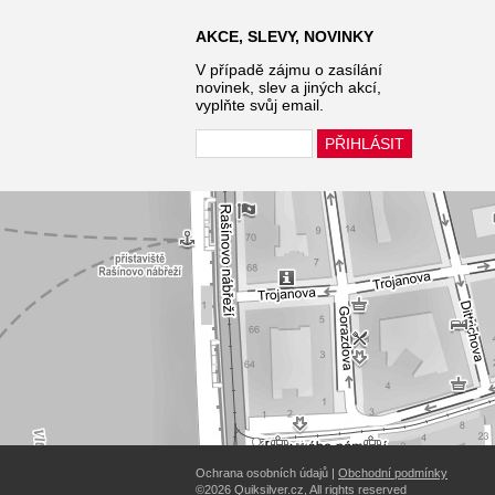
AKCE, SLEVY, NOVINKY
V případě zájmu o zasílání
novinek, slev a jiných akcí,
vyplňte svůj email.
Ochrana osobních údajů |
Obchodní podmínky
©2026 Quiksilver.cz, All rights reserved