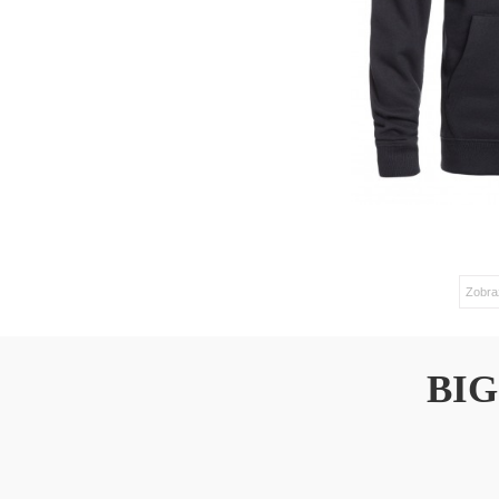
Zobraz
BI