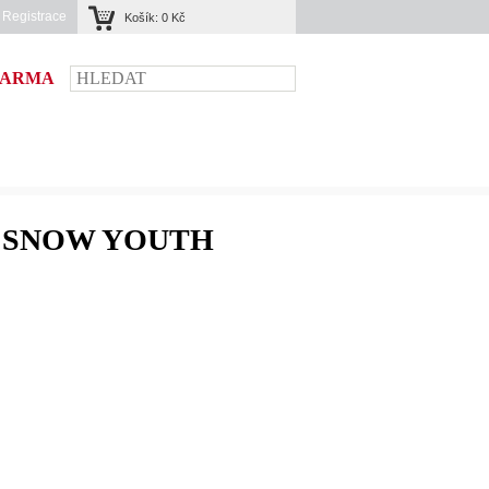
|
Registrace
Košík:
0 Kč
DARMA
 SNOW YOUTH