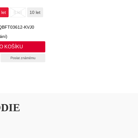
 let
8 let
10 let
QBFT03612-KVJ0
ání)
Poslat známému
DIE