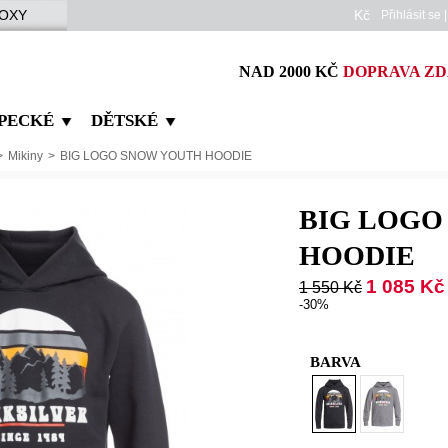
OXY
Kč
Přihlásit se
NAD 2000 KČ
DOPRAVA Z
PECKÉ
DĚTSKÉ
>
Mikiny
>
BIG LOGO SNOW YOUTH HOODIE
BIG LOGO
HOODIE
1 085 Kč
1 550 Kč
-30%
BARVA