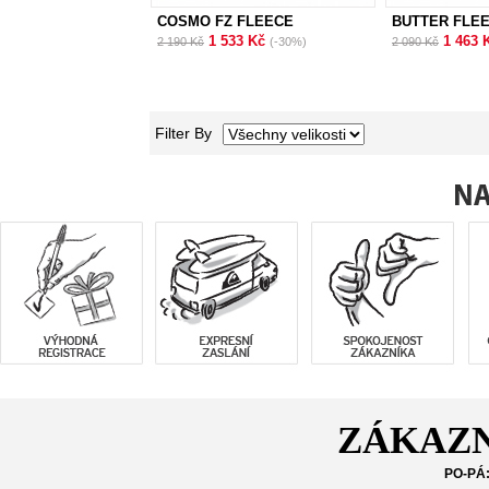
COSMO FZ FLEECE
BUTTER FLE
1 533 Kč
1 463 
2 190 Kč
(-30%)
2 090 Kč
Filter By
ZÁKAZN
PO-PÁ: