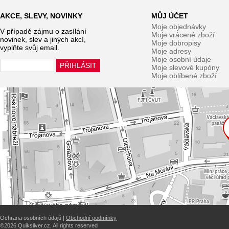
AKCE, SLEVY, NOVINKY
MŮJ ÚČET
Moje objednávky
V případě zájmu o zasílání
Moje vrácené zboží
novinek, slev a jiných akcí,
Moje dobropisy
vyplňte svůj email.
Moje adresy
Moje osobní údaje
Moje slevové kupóny
Moje oblíbené zboží
Ochrana osobních údajů |
Obchodní podmínky
©2026 Quiksilver.cz, All rights reserved