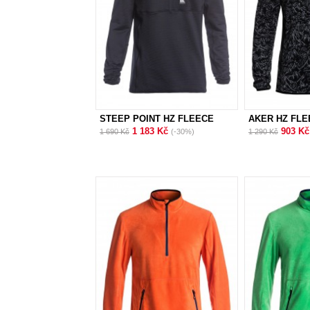
STEEP POINT HZ FLEECE
AKER HZ FLE
KVJ4
1 183 Kč
903 K
1 690 Kč
(-30%)
1 290 Kč