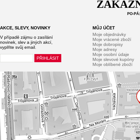
ZÁKAZN
PO-PÁ:
AKCE, SLEVY, NOVINKY
MŮJ ÚČET
Moje objednávky
V případě zájmu o zasílání
Moje vrácené zboží
novinek, slev a jiných akcí,
Moje dobropisy
vyplňte svůj email.
Moje adresy
Moje osobní údaje
Moje slevové kupóny
Moje oblíbené zboží