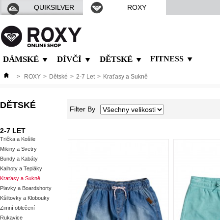
QUIKSILVER
ROXY
DÁMSKÉ
DÍVČÍ
DĚTSKÉ
FITNESS
>
ROXY
>
Dětské
>
2-7 Let
>
Kraťasy a Sukně
DĚTSKÉ
Filter By
2-7 LET
Trička a Košile
Mikiny a Svetry
Bundy a Kabáty
Kalhoty a Tepláky
Kraťasy a Sukně
Plavky a Boardshorty
Kšiltovky a Klobouky
Zimní oblečení
Rukavice