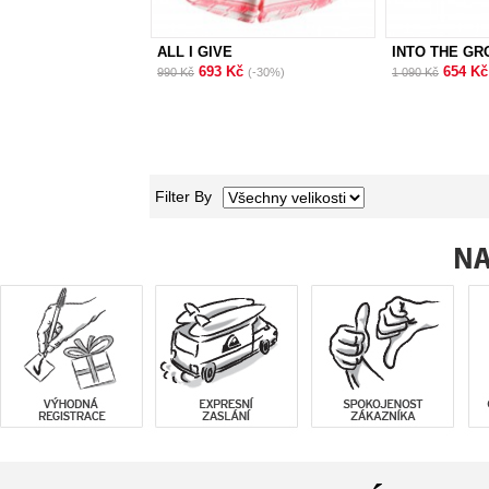
ALL I GIVE
INTO THE G
693 Kč
654 K
990 Kč
(-30%)
1 090 Kč
Filter By