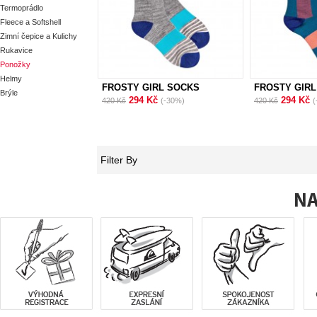
Termoprádlo
Fleece a Softshell
Zimní čepice a Kulichy
Rukavice
Ponožky
Helmy
FROSTY GIRL SOCKS
FROSTY GIR
Brýle
294 Kč
294 Kč
420 Kč
(-30%)
420 Kč
(
Filter By