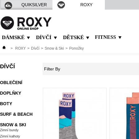
QUIKSILVER
ROXY
DÁMSKÉ
DÍVČÍ
DĚTSKÉ
FITNESS
>
ROXY
>
Dívčí
>
Snow & Ski
>
Ponožky
DÍVČÍ
Filter By
OBLEČENÍ
DOPLŇKY
BOTY
SURF & BEACH
SNOW & SKI
Zimní bundy
Zimní kalhoty