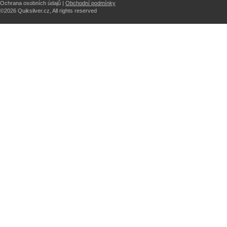
Ochrana osobních údajů |
Obchodní podmínky
©2026 Quiksilver.cz, All rights reserved