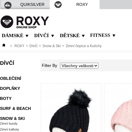
QUIKSILVER
ROXY
DÁMSKÉ
DÍVČÍ
DĚTSKÉ
FITNESS
>
ROXY
>
Dívčí
>
Snow & Ski
>
Zimní čepice a Kulichy
DÍVČÍ
Filter By
OBLEČENÍ
DOPLŇKY
BOTY
SURF & BEACH
SNOW & SKI
Zimní bundy
Zimní kalhoty