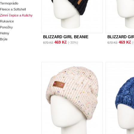
Termoprádlo
Fleece a Softshell
Zimní čepice a Kulichy
Rukavice
Ponožky
Helmy
BLIZZARD GIRL BEANIE
BLIZZARD GI
Brýle
469 Kč
469 Kč
670 Kč
(-30%)
670 Kč
(