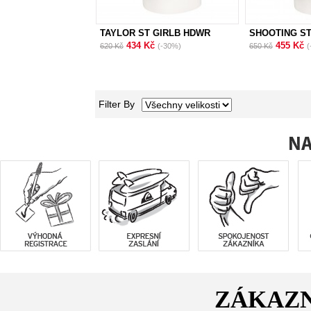
TAYLOR ST GIRLB HDWR
SHOOTING ST
MJL0
BEANIE
434 Kč
455 Kč
620 Kč
(-30%)
650 Kč
(
Filter By
ZÁKAZN