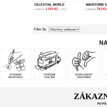
CELESTIAL WORLD
WAVEFORM V
1 015 Kč
763 K
1 450 Kč
(-30%)
1 090 Kč
Filter By
ZÁKAZN
PO-PÁ: