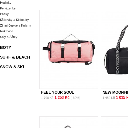
Hodinky
Peněženky
Pásky
Kšiltovky a Klobouky
Zimní čepice a Kulichy
Rukavice
Šály a Šátky
BOTY
SURF & BEACH
SNOW & SKI
FEEL YOUR SOUL
NEW MOONFI
1 253 Kč
1 015 
1 790 Kč
(-30%)
1 450 Kč