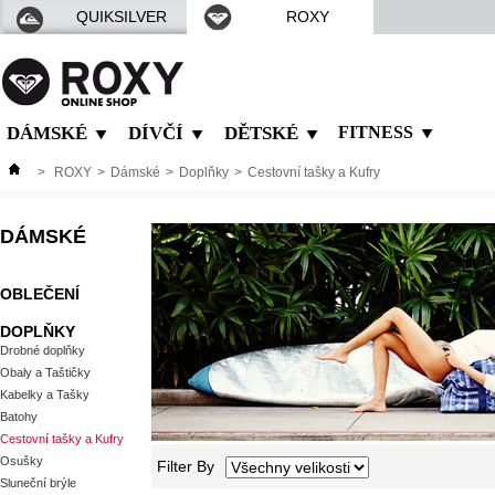
QUIKSILVER
ROXY
DÁMSKÉ
DÍVČÍ
DĚTSKÉ
FITNESS
>
ROXY
>
Dámské
>
Doplňky
>
Cestovní tašky a Kufry
DÁMSKÉ
OBLEČENÍ
DOPLŇKY
Drobné doplňky
Obaly a Taštičky
Kabelky a Tašky
Batohy
Cestovní tašky a Kufry
Osušky
Filter By
Sluneční brýle