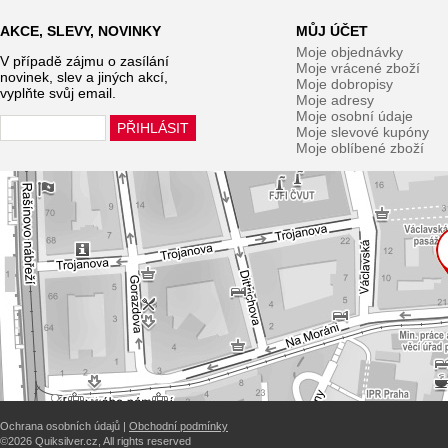
AKCE, SLEVY, NOVINKY
MŮJ ÚČET
Moje objednávky
V případě zájmu o zasílání
Moje vrácené zboží
novinek, slev a jiných akcí,
Moje dobropisy
vyplňte svůj email.
Moje adresy
Moje osobní údaje
Moje slevové kupóny
Moje oblíbené zboží
Ochrana osobních údajů |
Obchodní podmínky
©2026 Quiksilver.cz, All rights reserved