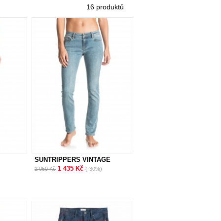
16 produktů
SUNTRIPPERS VINTAGE
WASH
1 435 Kč
2 050 Kč
(-30%)