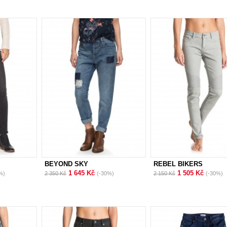
BEYOND SKY
REBEL BIKERS
1 645 Kč
1 505 Kč
%)
2 350 Kč
(-30%)
2 150 Kč
(-30%)