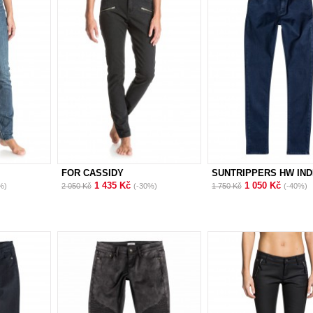
FOR CASSIDY
SUNTRIPPERS HW IND
1 435 Kč
1 050 Kč
%)
2 050 Kč
(-30%)
1 750 Kč
(-40%)