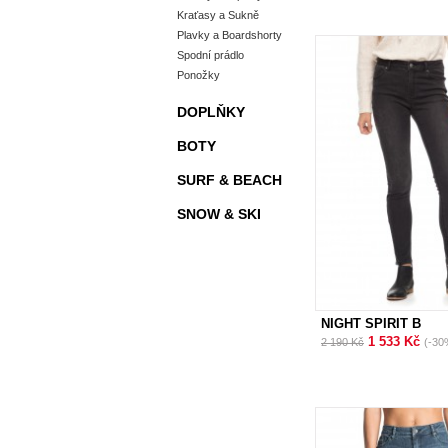
Kraťasy a Sukně
Plavky a Boardshorty
Spodní prádlo
Ponožky
DOPLŇKY
BOTY
SURF & BEACH
SNOW & SKI
NIGHT SPIRIT B
1 533 Kč
2 190 Kč
(-30