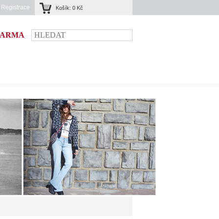
|
Registrace
Košík:
0 Kč
DARMA