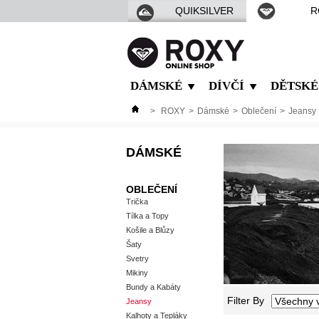
QUIKSILVER
R
DÁMSKÉ
DÍVČÍ
DĚTSKÉ
>
ROXY
>
Dámské
>
Oblečení
>
Jeansy
DÁMSKÉ
OBLEČENÍ
Trička
Tílka a Topy
Košile a Blůzy
Šaty
Svetry
Mikiny
Bundy a Kabáty
Filter By
Jeansy
Kalhoty a Tepláky