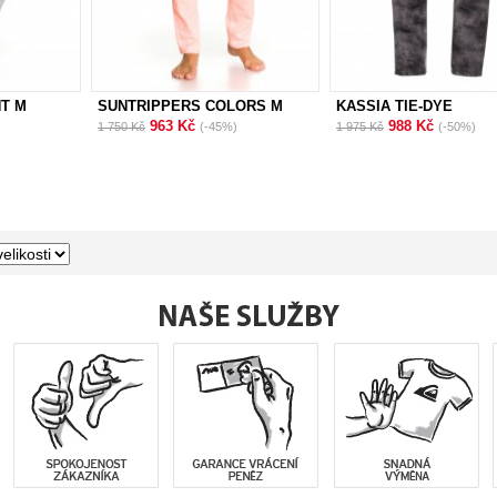
NT M
SUNTRIPPERS COLORS M
KASSIA TIE-DYE
963 Kč
988 Kč
1 750 Kč
(-45%)
1 975 Kč
(-50%)