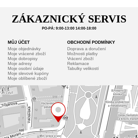
ZÁKAZNICKÝ SERVIS
PO-PÁ: 9:00-13:00 14:00-18:00
MŮJ ÚČET
OBCHODNÍ PODMÍNKY
Moje objednávky
Doprava a doručení
Moje vrácené zboží
Možnosti platby
Moje dobropisy
Vrácení zboží
Moje adresy
Reklamace
Moje osobní údaje
Tabulky velikostí
Moje slevové kupóny
Moje oblíbené zboží