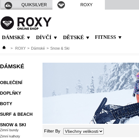
QUIKSILVER
ROXY
DÁMSKÉ
DÍVČÍ
DĚTSKÉ
FITNESS
>
ROXY
>
Dámské
>
Snow & Ski
DÁMSKÉ
OBLEČENÍ
DOPLŇKY
BOTY
SURF & BEACH
SNOW & SKI
Zimní bundy
Filter By
Zimní kalhoty