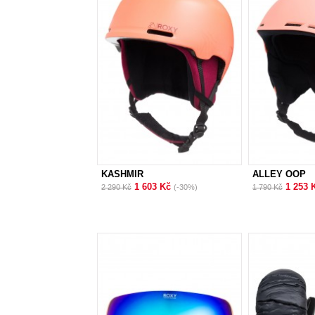
KASHMIR
ALLEY OOP
1 603 Kč
1 253 
2 290 Kč
(-30%)
1 790 Kč