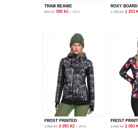
TRAM BEANIE
ROXY BOARD
595 Kč
1 253 
850 Kč
(-30%)
1 790 Kč
FROST PRINTED
FROST PRINT
2 093 Kč
2 093 
2 990 Kč
(-30%)
2 990 Kč