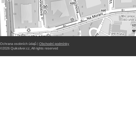
Ochrana osobních údajů |
Obchodní podmínky
©2026 Quiksilver.cz, All rights reserved