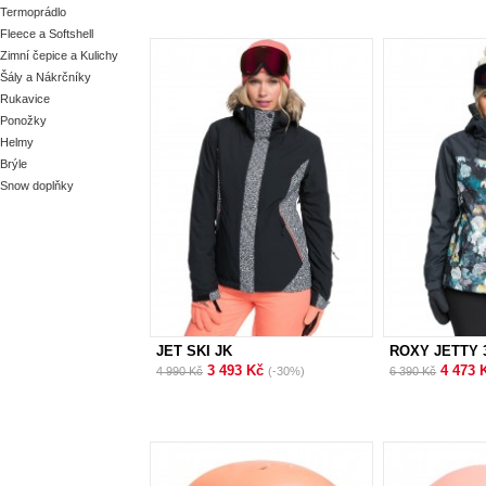
Termoprádlo
Fleece a Softshell
Zimní čepice a Kulichy
Šály a Nákrčníky
Rukavice
Ponožky
Helmy
Brýle
Snow doplňky
JET SKI JK
ROXY JETTY 
3 493 Kč
4 473 
4 990 Kč
(-30%)
6 390 Kč