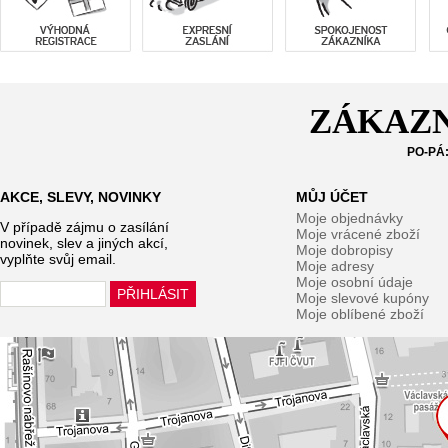
ZÁKAZN
PO-PÁ:
AKCE, SLEVY, NOVINKY
MŮJ ÚČET
Moje objednávky
V případě zájmu o zasílání
Moje vrácené zboží
novinek, slev a jiných akcí,
Moje dobropisy
vyplňte svůj email.
Moje adresy
Moje osobní údaje
Moje slevové kupóny
Moje oblíbené zboží