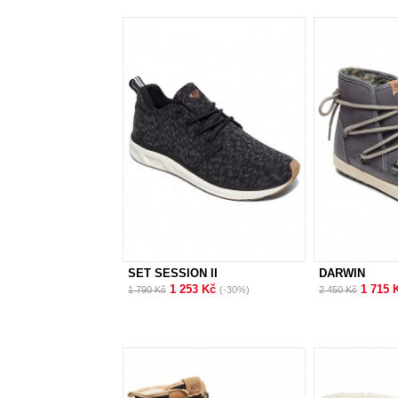
SET SESSION II
DARWIN
1 253 Kč
1 715 
1 790 Kč
(-30%)
2 450 Kč