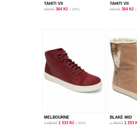
TAHITI VII
TAHITI VII
364 Kč
364 Kč
520 Kč
(-30%)
520 Kč
(
MELBOURNE
BLAKE MID
1 533 Kč
1 253 
2 190 Kč
(-30%)
1 790 Kč