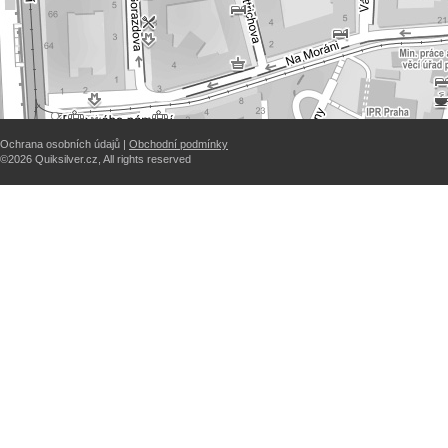
Ochrana osobních údajů |
Obchodní podmínky
©2026 Quiksilver.cz, All rights reserved