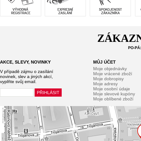
ZÁKAZN
PO-PÁ:
AKCE, SLEVY, NOVINKY
MŮJ ÚČET
Moje objednávky
V případě zájmu o zasílání
Moje vrácené zboží
novinek, slev a jiných akcí,
Moje dobropisy
vyplňte svůj email.
Moje adresy
Moje osobní údaje
Moje slevové kupóny
Moje oblíbené zboží