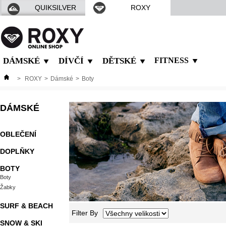
QUIKSILVER
ROXY
DÁMSKÉ
DÍVČÍ
DĚTSKÉ
FITNESS
>
ROXY
>
Dámské
>
Boty
DÁMSKÉ
OBLEČENÍ
DOPLŇKY
BOTY
Boty
Žabky
SURF & BEACH
Filter By
SNOW & SKI