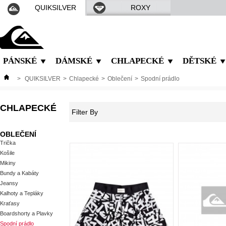
QUIKSILVER
ROXY
PÁNSKÉ
DÁMSKÉ
CHLAPECKÉ
DĚTSKÉ
>
QUIKSILVER
>
Chlapecké
>
Oblečení
>
Spodní prádlo
CHLAPECKÉ
Filter By
OBLEČENÍ
Trička
Košile
Mikiny
Bundy a Kabáty
Jeansy
Kalhoty a Tepláky
Kraťasy
Boardshorty a Plavky
Spodní prádlo